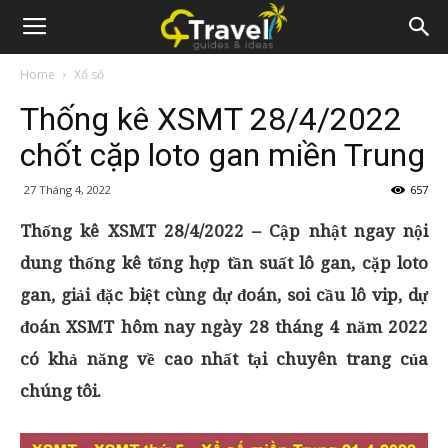
Home
Xổ số
Thống kê XSMT 28/4/2022
chốt cặp loto gan miền Trung
27 Tháng 4, 2022
657
Thống kê XSMT 28/4/2022 – Cập nhật ngay nội
dung thống kê tổng hợp tần suất lô gan, cặp loto
gan, giải đặc biệt cùng dự đoán, soi cầu lô vip, dự
đoán XSMT hôm nay ngày 28 tháng 4 năm 2022
có khả năng về cao nhất tại chuyên trang của
chúng tôi.