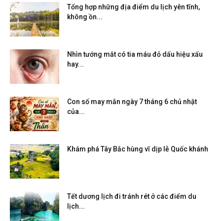
Tổng hợp những địa điểm du lịch yên tĩnh,
không ồn...
Nhìn tướng mắt có tia máu đỏ dấu hiệu xấu
hay...
Con số may mắn ngày 7 tháng 6 chủ nhật
của...
Khám phá Tây Bắc hùng vĩ dịp lễ Quốc khánh
Tết dương lịch đi tránh rét ở các điểm du
lịch...