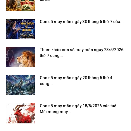
Con số may mắn ngày 30 tháng 5 thứ 7 của...
Tham khảo con số may mắn ngày 23/5/2026
thứ 7 cung...
Con số may mắn ngày 20 tháng 5 thứ 4
cung...
Con số may mắn ngày 18/5/2026 của tuổi
Mùi mang may...