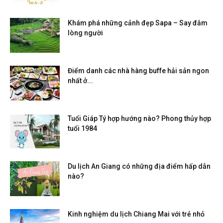
Khám phá những cảnh đẹp Sapa – Say đắm
lòng người
Điểm danh các nhà hàng buffe hải sản ngon
nhất ở...
Tuổi Giáp Tý hợp hướng nào? Phong thủy hợp
tuổi 1984
Du lịch An Giang có những địa điểm hấp dẫn
nào?
Kinh nghiệm du lịch Chiang Mai với trẻ nhỏ