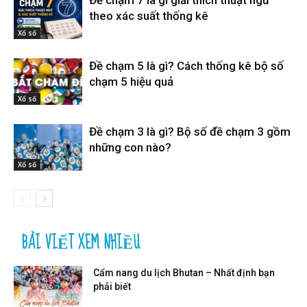
theo xác suất thống kê
Xổ số
Đề chạm 5 là gì? Cách thống kê bộ số
chạm 5 hiệu quả
Xổ số
Đề chạm 3 là gì? Bộ số đề chạm 3 gồm
những con nào?
Xổ số
BÀI VIẾT XEM NHIỀU
Cẩm nang du lịch Bhutan – Nhất định bạn
phải biết