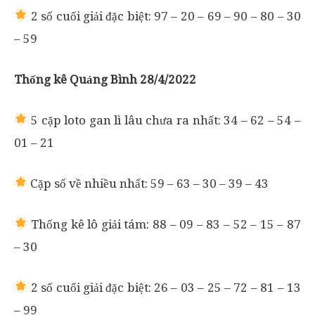
2 số cuối giải đặc biệt: 97 – 20 – 69 – 90 – 80 – 30
– 59
Thống kê Quảng Bình 28/4/2022
5 cặp loto gan lì lâu chưa ra nhất: 34 – 62 – 54 –
01 – 21
Cặp số về nhiều nhất: 59 – 63 – 30 – 39 – 43
Thống kê lô giải tám: 88 – 09 – 83 – 52 – 15 – 87
– 30
2 số cuối giải đặc biệt: 26 – 03 – 25 – 72 – 81 – 13
– 99