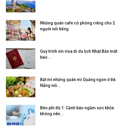
Những quán cafe có phòng riêng cho 2
người nổi tiếng
Quy trình xin visa đi du lịch Nhật Bản mất
bao...
Bật mí những quán mì Quảng ngon ở Đà
Nẵng nổi...
Béo phì độ 1: Cảnh báo ngầm sức khỏe
không nên...