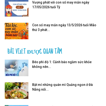
Vượng phát với con số may mắn ngày
17/05/2026 tuổi Tý
Con số may mắn ngày 13/5/2026 tuổi Mão
thứ 3 phát...
BÀI VIẾT ĐƯỢC QUAN TÂM
Béo phì độ 1: Cảnh báo ngầm sức khỏe
không nên...
Bật mí những quán mì Quảng ngon ở Đà
Nẵng nổi...