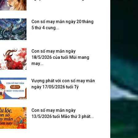
Con số may mắn ngày 20 tháng
5 thứ 4 cung...
Con số may mắn ngày
18/5/2026 của tuổi Mùi mang
may...
Vượng phát với con số may mắn
ngày 17/05/2026 tuổi Tý
Con số may mắn ngày
13/5/2026 tuổi Mão thứ 3 phát...