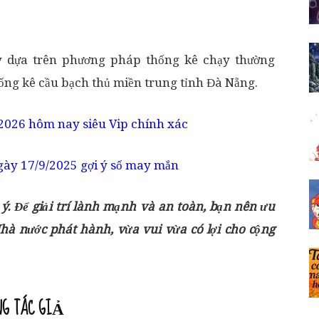
y dựa trên phương pháp thống kê chạy thường
ống kê cầu bạch thủ miền trung tỉnh Đà Nẵng.
026 hôm nay siêu Vip chính xác
gày 17/9/2025 gợi ý số may mắn
ý. Để giải trí lành mạnh và an toàn, bạn nên ưu
Nhà nước phát hành, vừa vui vừa có lợi cho cộng
NG TÁC GIẢ