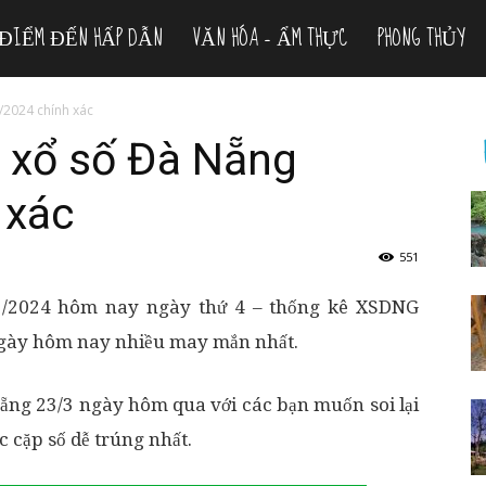
ĐIỂM ĐẾN HẤP DẪN
VĂN HÓA – ẨM THỰC
PHONG THỦY
/2024 chính xác
u xổ số Đà Nẵng
 xác
551
/2024 hôm nay ngày thứ 4 – thống kê XSDNG
ngày hôm nay nhiều may mắn nhất.
 Nẵng 23/3 ngày hôm qua với các bạn muốn soi lại
 cặp số dễ trúng nhất.