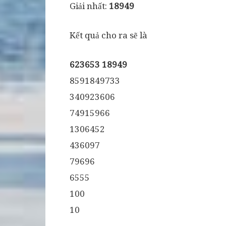
Giải nhất:
18949
Kết quả cho ra sẽ là
623653 18949
8591849733
340923606
74915966
1306452
436097
79696
6555
100
10