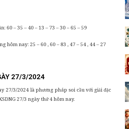
n: 60 – 35 – 40 – 13 – 73 – 30 – 65 – 59
g hôm nay: 25 – 60 , 60 – 83 , 47 – 54 , 44 – 27
ÀY 27/3/2024
ày 27/3/2024 là phương pháp soi cầu với giải đặc
ả XSDNG 27/3 ngày thứ 4 hôm nay.