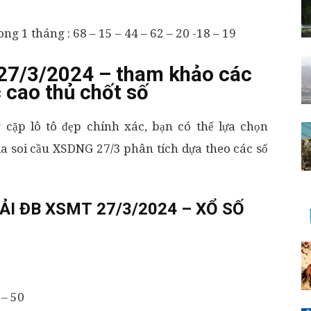
g 1 tháng : 68 – 15 – 44 – 62 – 20 -18 – 19
 27/3/2024 – tham khảo các
 cao thủ chốt số
ặp lô tô đẹp chính xác, bạn có thể lựa chọn
ia soi cầu XSDNG 27/3 phân tích dựa theo các số
IẢI ĐB XSMT 27/3/2024 – XỔ SỐ
 – 50