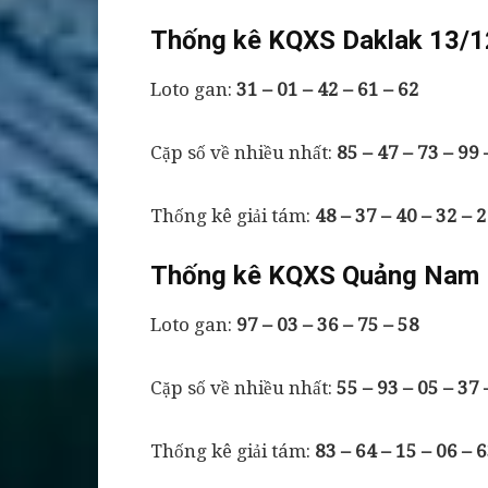
Thống kê KQXS Daklak 13/
Loto gan:
31 – 01 – 42 – 61 – 62
Cặp số về nhiều nhất:
85 – 47 – 73 – 99 
Thống kê giải tám:
48 – 37 – 40 – 32 – 2
Thống kê KQXS Quảng Nam 
Loto gan:
97 – 03 – 36 – 75 – 58
Cặp số về nhiều nhất:
55 – 93 – 05 – 37 
Thống kê giải tám:
83 – 64 – 15 – 06 – 6