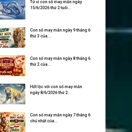
Tử vi con số may mắn ngày
15/6/2026 thứ 2 tuổi...
Con số may mắn ngày 9 tháng 6
thứ 3 của...
Con số may mắn ngày 8 tháng 6
thứ 2 của...
Hốt lộc với con số may mắn
ngày 8/6/2026 thứ 2...
Con số may mắn ngày 7 tháng 6
chủ nhật của...