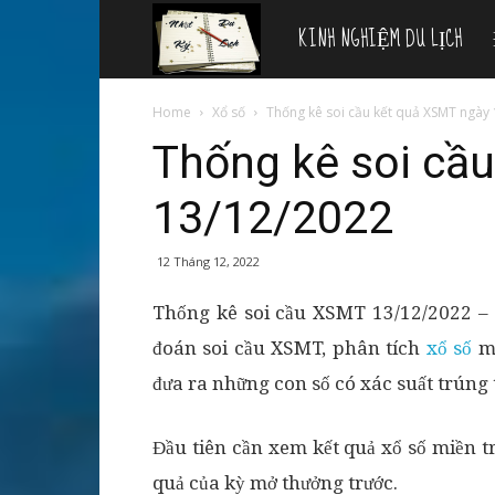
KINH NGHIỆM DU LỊCH
Nhật
ký
Home
Xổ số
Thống kê soi cầu kết quả XSMT ngày
Thống kê soi cầ
du
13/12/2022
lịch
12 Tháng 12, 2022
Thống kê soi cầu XSMT 13/12/2022 –
đoán soi cầu XSMT, phân tích
xổ số
mi
đưa ra những con số có xác suất trúng
Đầu tiên cần xem kết quả xổ số miền 
quả của kỳ mở thưởng trước.