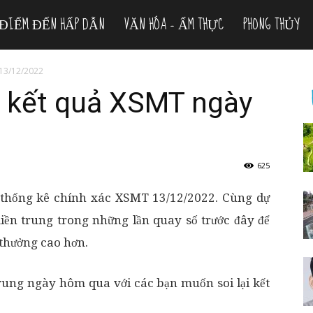
ĐIỂM ĐẾN HẤP DẪN
VĂN HÓA – ẨM THỰC
PHONG THỦY
 13/12/2022
u kết quả XSMT ngày
625
 thống kê chính xác XSMT 13/12/2022. Cùng dự
ền trung trong những lần quay số trước đây để
 thưởng cao hơn.
trung ngày hôm qua với các bạn muốn soi lại kết