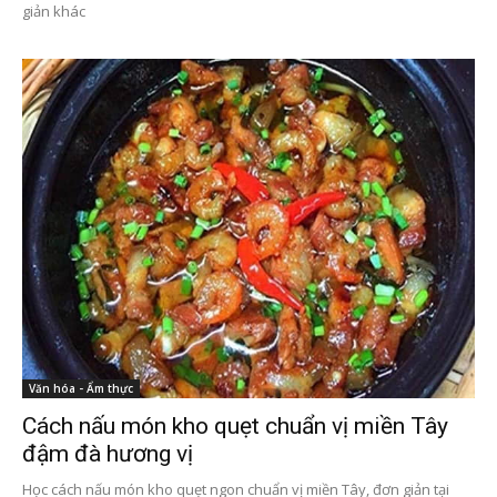
giản khác
Văn hóa - Ẩm thực
Cách nấu món kho quẹt chuẩn vị miền Tây
đậm đà hương vị
Học cách nấu món kho quẹt ngon chuẩn vị miền Tây, đơn giản tại