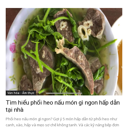
Văn hóa - Ẩm thực
Tìm hiểu phổi heo nấu món gì ngon hấp dẫn
tại nhà
Phổi heo nấu món gì ngon? Gợi ý 5 món hấp dẫn từ phổi heo như
canh, xào, hấp và mẹo sơ chế không tanh. Và các kỹ năng bếp đơn