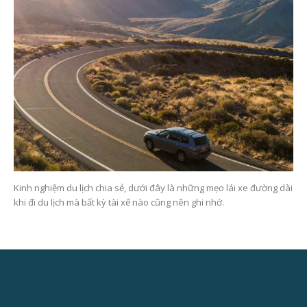
Kinh nghiệm du lịch chia sẻ, dưới đây là những mẹo lái xe đường dài
khi đi du lịch mà bất kỳ tài xế nào cũng nên ghi nhớ.