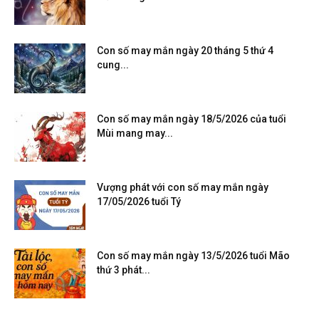
Con số may mắn ngày 20 tháng 5 thứ 4
cung...
Con số may mắn ngày 18/5/2026 của tuổi
Mùi mang may...
Vượng phát với con số may mắn ngày
17/05/2026 tuổi Tý
Con số may mắn ngày 13/5/2026 tuổi Mão
thứ 3 phát...