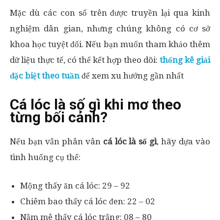
Mặc dù các con số trên được truyền lại qua kinh
nghiệm dân gian, nhưng chúng không có cơ sở
khoa học tuyệt đối. Nếu bạn muốn tham khảo thêm
dữ liệu thực tế, có thể kết hợp theo dõi:
thống kê giải
đặc biệt theo tuần
để xem xu hướng gần nhất
Cá lóc là số gì khi mơ theo
từng bối cảnh?
Nếu bạn vẫn phân vân
cá lóc là số gì
, hãy dựa vào
tình huống cụ thể:
Mộng thấy ăn cá lóc: 29 – 92
Chiêm bao thấy cá lóc đen: 22 – 02
Nằm mê thấy cá lóc trắng: 08 – 80