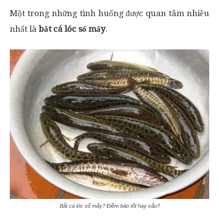
Một trong những tình huống được quan tâm nhiều
nhất là
bắt cá lóc số mấy
.
Bắt cá lóc số mấy? Điềm báo tốt hay xấu?