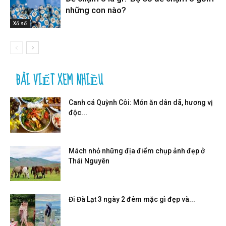
những con nào?
Xổ số
BÀI VIẾT XEM NHIỀU
Canh cá Quỳnh Côi: Món ăn dân dã, hương vị
độc...
Mách nhỏ những địa điểm chụp ảnh đẹp ở
Thái Nguyên
Đi Đà Lạt 3 ngày 2 đêm mặc gì đẹp và...