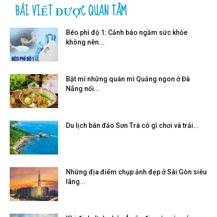
BÀI VIẾT ĐƯỢC QUAN TÂM
Béo phì độ 1: Cảnh báo ngầm sức khỏe
không nên...
Bật mí những quán mì Quảng ngon ở Đà
Nẵng nổi...
Du lịch bán đảo Sơn Trà có gì chơi và trải...
Những địa điểm chụp ảnh đẹp ở Sài Gòn siêu
lãng...