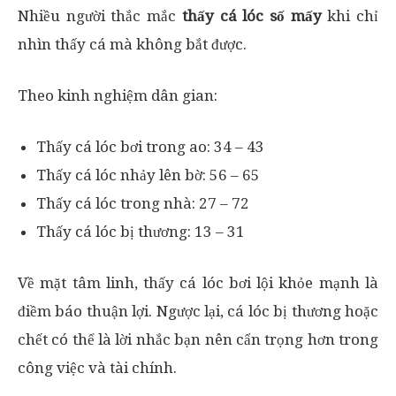
Nhiều người thắc mắc
thấy cá lóc số mấy
khi chỉ
nhìn thấy cá mà không bắt được.
Theo kinh nghiệm dân gian:
Thấy cá lóc bơi trong ao: 34 – 43
Thấy cá lóc nhảy lên bờ: 56 – 65
Thấy cá lóc trong nhà: 27 – 72
Thấy cá lóc bị thương: 13 – 31
Về mặt tâm linh, thấy cá lóc bơi lội khỏe mạnh là
điềm báo thuận lợi. Ngược lại, cá lóc bị thương hoặc
chết có thể là lời nhắc bạn nên cẩn trọng hơn trong
công việc và tài chính.