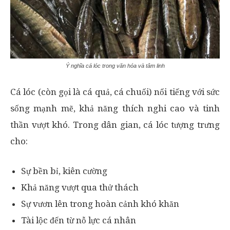
Ý nghĩa cá lóc trong văn hóa và tâm linh
Cá lóc (còn gọi là cá quả, cá chuối) nổi tiếng với sức
sống mạnh mẽ, khả năng thích nghi cao và tinh
thần vượt khó. Trong dân gian, cá lóc tượng trưng
cho:
Sự bền bỉ, kiên cường
Khả năng vượt qua thử thách
Sự vươn lên trong hoàn cảnh khó khăn
Tài lộc đến từ nỗ lực cá nhân