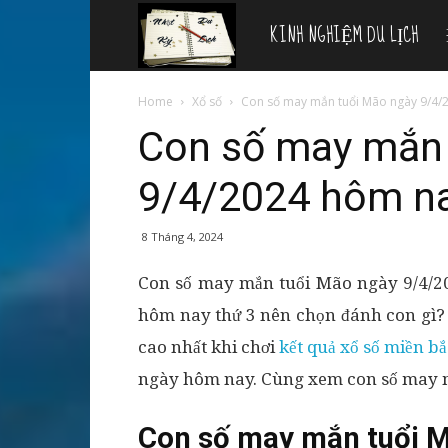
KINH NGHIỆM DU LỊCH
Nhật
ký
Home
Xổ số
Con số may mắn tuổi Mão ngày 9/4/
Con số may mắn 
du
9/4/2024 hôm n
lịch
8 Tháng 4, 2024
Con số may mắn tuổi Mão ngày 9/4/
hôm nay thứ 3 nên chọn đánh con gì? 
cao nhất khi chơi
kết quả xổ số miền b
ngày hôm nay. Cùng xem con số may m
Con số may mắn tuổi 