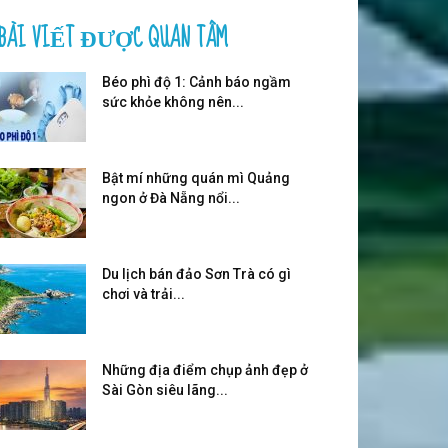
BÀI VIẾT ĐƯỢC QUAN TÂM
Béo phì độ 1: Cảnh báo ngầm
sức khỏe không nên...
Bật mí những quán mì Quảng
ngon ở Đà Nẵng nổi...
Du lịch bán đảo Sơn Trà có gì
chơi và trải...
Những địa điểm chụp ảnh đẹp ở
Sài Gòn siêu lãng...