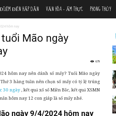
ĐIỂM ĐẾN HẤP DẪN
VĂN HÓA – ẨM THỰC
PHONG THỦY
2024 hôm nay
tuổi Mão ngày
ay
679
2024 hôm nay nên đánh số mấy? Tuổi Mão ngày
Thứ 3 hàng tuần nên chọn số mấy có tỷ lệ trúng
ắc 30 ngày
, kết quả xổ số Miền Bắc, kết quả XSMN
ắn hôm nay 12 con giáp là số mấy nhé.
Mão ngày 9/4/2024 hôm nay