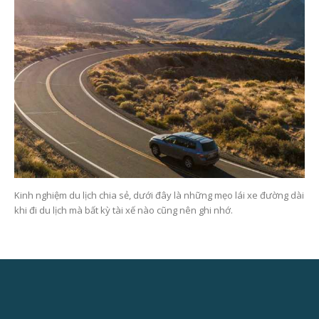
Kinh nghiệm du lịch chia sẻ, dưới đây là những mẹo lái xe đường dài
khi đi du lịch mà bất kỳ tài xế nào cũng nên ghi nhớ.