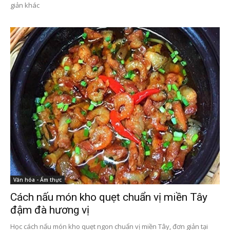
giản khác
Văn hóa - Ẩm thực
Cách nấu món kho quẹt chuẩn vị miền Tây
đậm đà hương vị
Học cách nấu món kho quẹt ngon chuẩn vị miền Tây, đơn giản tại