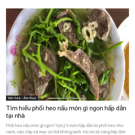
Văn hóa - Ẩm thực
Tìm hiểu phổi heo nấu món gì ngon hấp dẫn
tại nhà
Phổi heo nấu món gì ngon? Gợi ý 5 món hấp dẫn từ phổi heo như
canh, xào, hấp và mẹo sơ chế không tanh. Và các kỹ năng bếp đơn