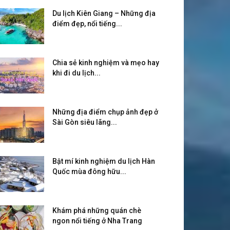
Du lịch Kiên Giang – Những địa
điểm đẹp, nổi tiếng...
Chia sẻ kinh nghiệm và mẹo hay
khi đi du lịch...
Những địa điểm chụp ảnh đẹp ở
Sài Gòn siêu lãng...
Bật mí kinh nghiệm du lịch Hàn
Quốc mùa đông hữu...
Khám phá những quán chè
ngon nổi tiếng ở Nha Trang