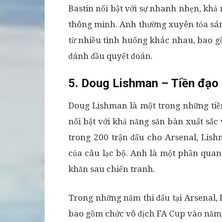
Bastin nổi bật với sự nhanh nhẹn, kh
thông minh. Anh thường xuyên tỏa sán
từ nhiều tình huống khác nhau, bao 
đánh đầu quyết đoán.
5. Doug Lishman – Tiền đạo 
Doug Lishman là một trong những tiền
nổi bật với khả năng săn bàn xuất sắc 
trong 200 trận đấu cho Arsenal, Lish
của câu lạc bộ. Anh là một phần quan
khăn sau chiến tranh.
Trong những năm thi đấu tại Arsenal,
bao gồm chức vô địch FA Cup vào năm 