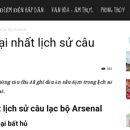
ĐIỂM ĐẾN HẤP DẪN
VĂN HÓA – ẨM THỰC
PHONG THỦY
âu lạc bộ Arsenal
ại nhất lịch sử câu
593
những cầu thủ đã ghi dấu ấn sâu đậm trong lịch sử
hớ.
t lịch sử câu lạc bộ Arsenal
ại bất hủ