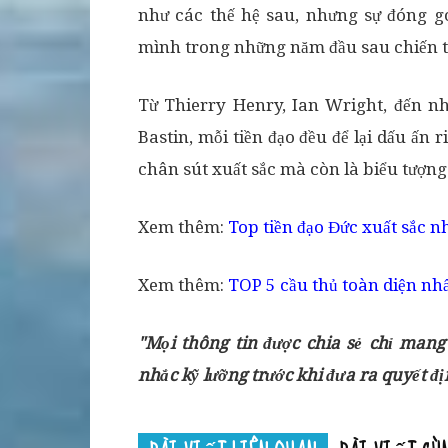
như các thế hệ sau, nhưng sự đóng gó
mình trong những năm đầu sau chiến 
Từ Thierry Henry, Ian Wright, đến nh
Bastin, mỗi tiền đạo đều để lại dấu ấn
chân sút xuất sắc mà còn là biểu tượng
Xem thêm:
Top tiền đạo Đức xuất sắc n
Xem thêm:
TOP 5 cầu thủ toàn diện nhấ
"Mọi thông tin được chia sẻ chỉ mang
nhắc kỹ lưỡng trước khi đưa ra quyết đ