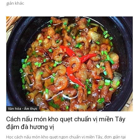
giản khác
Văn hóa - Ẩm thực
Cách nấu món kho quẹt chuẩn vị miền Tây
đậm đà hương vị
Học cách nấu món kho quẹt ngon chuẩn vị miền Tây, đơn giản tại