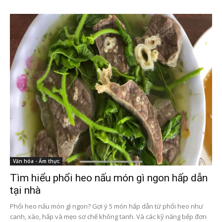
Văn hóa - Ẩm thực
Tìm hiểu phổi heo nấu món gì ngon hấp dẫn
tại nhà
Phổi heo nấu món gì ngon? Gợi ý 5 món hấp dẫn từ phổi heo như
canh, xào, hấp và mẹo sơ chế không tanh. Và các kỹ năng bếp đơn