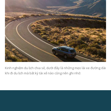
Kinh nghiệm du lịch chia sẻ, dưới đây là những mẹo lái xe đường dài
khi đi du lịch mà bất kỳ tài xế nào cũng nên ghi nhớ.