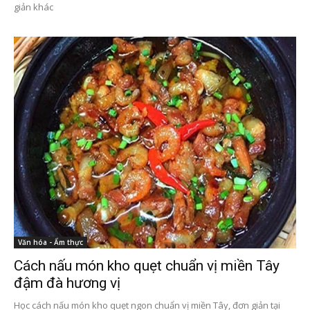
giản khác
Văn hóa - Ẩm thực
Cách nấu món kho quẹt chuẩn vị miền Tây
đậm đà hương vị
Học cách nấu món kho quẹt ngon chuẩn vị miền Tây, đơn giản tại