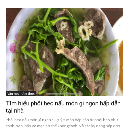
Văn hóa - Ẩm thực
Tìm hiểu phổi heo nấu món gì ngon hấp dẫn
tại nhà
Phổi heo nấu món gì ngon? Gợi ý 5 món hấp dẫn từ phổi heo như
canh, xào, hấp và mẹo sơ chế không tanh. Và các kỹ năng bếp đơn