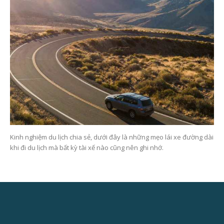
Kinh nghiệm du lịch chia sẻ, dưới đây là những mẹo lái xe đường dài
khi đi du lịch mà bất kỳ tài xế nào cũng nên ghi nhớ.