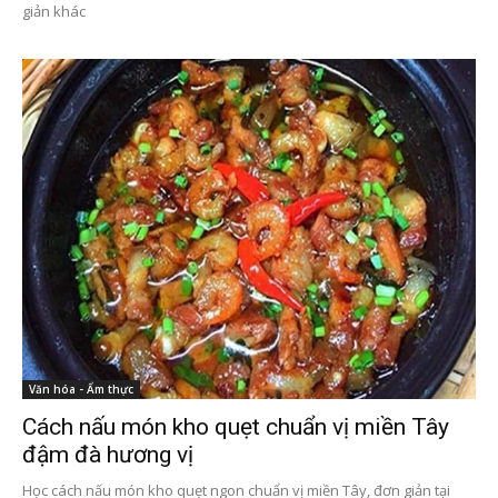
giản khác
Văn hóa - Ẩm thực
Cách nấu món kho quẹt chuẩn vị miền Tây
đậm đà hương vị
Học cách nấu món kho quẹt ngon chuẩn vị miền Tây, đơn giản tại