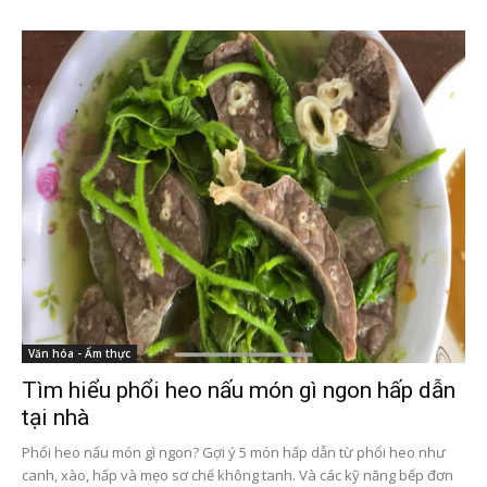
Văn hóa - Ẩm thực
Tìm hiểu phổi heo nấu món gì ngon hấp dẫn
tại nhà
Phổi heo nấu món gì ngon? Gợi ý 5 món hấp dẫn từ phổi heo như
canh, xào, hấp và mẹo sơ chế không tanh. Và các kỹ năng bếp đơn