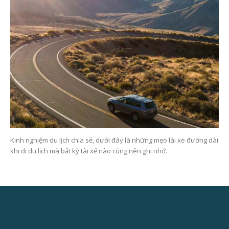
Kinh nghiệm du lịch chia sẻ, dưới đây là những mẹo lái xe đường dài
khi đi du lịch mà bất kỳ tài xế nào cũng nên ghi nhớ.