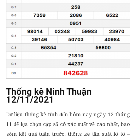
Thống kê Ninh Thuận
12/11/2021
Dữ liệu thống kê tính đến hôm nay ngày 12 tháng
11 để lựa chọn cặp số có xác suất về cao nhất, bao
gồm kết quả tuần trước, thống kê tần suất lô tô –