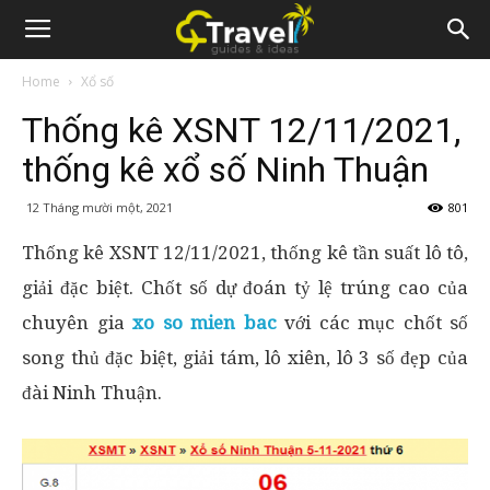
Home
Xổ số
Thống kê XSNT 12/11/2021,
thống kê xổ số Ninh Thuận
12 Tháng mười một, 2021
801
Thống kê XSNT 12/11/2021, thống kê tần suất lô tô,
giải đặc biệt. Chốt số dự đoán tỷ lệ trúng cao của
chuyên gia
xo so mien bac
với các mục chốt số
song thủ đặc biệt, giải tám, lô xiên, lô 3 số đẹp của
đài Ninh Thuận.