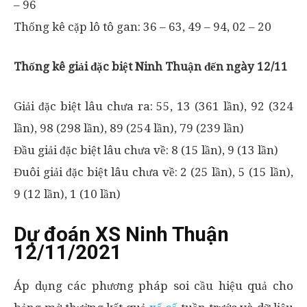
– 96
Thống kê cặp lô tô gan: 36 – 63, 49 – 94, 02 – 20
Thống kê giải đặc biệt Ninh Thuận đến ngày 12/11
Giải đặc biệt lâu chưa ra: 55, 13 (361 lần), 92 (324
lần), 98 (298 lần), 89 (254 lần), 79 (239 lần)
Đầu giải đặc biệt lâu chưa về: 8 (15 lần), 9 (13 lần)
Đuôi giải đặc biệt lâu chưa về: 2 (25 lần), 5 (15 lần),
9 (12 lần), 1 (10 lần)
Dự đoán XS Ninh Thuận
12/11/2021
Áp dụng các phương pháp soi cầu hiệu quả cho