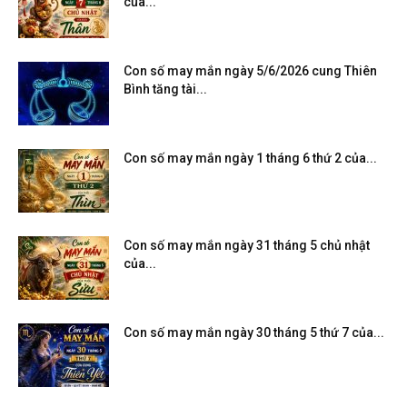
của...
Con số may mắn ngày 5/6/2026 cung Thiên
Bình tăng tài...
Con số may mắn ngày 1 tháng 6 thứ 2 của...
Con số may mắn ngày 31 tháng 5 chủ nhật
của...
Con số may mắn ngày 30 tháng 5 thứ 7 của...