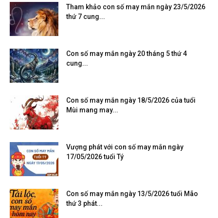
Tham khảo con số may mắn ngày 23/5/2026
thứ 7 cung...
Con số may mắn ngày 20 tháng 5 thứ 4
cung...
Con số may mắn ngày 18/5/2026 của tuổi
Mùi mang may...
Vượng phát với con số may mắn ngày
17/05/2026 tuổi Tý
Con số may mắn ngày 13/5/2026 tuổi Mão
thứ 3 phát...