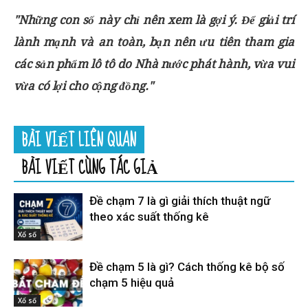
"Những con số này chỉ nên xem là gợi ý. Để giải trí
lành mạnh và an toàn, bạn nên ưu tiên tham gia
các sản phẩm lô tô do Nhà nước phát hành, vừa vui
vừa có lợi cho cộng đồng."
BÀI VIẾT LIÊN QUAN
BÀI VIẾT CÙNG TÁC GIẢ
Đề chạm 7 là gì giải thích thuật ngữ
theo xác suất thống kê
Xổ số
Đề chạm 5 là gì? Cách thống kê bộ số
chạm 5 hiệu quả
Xổ số