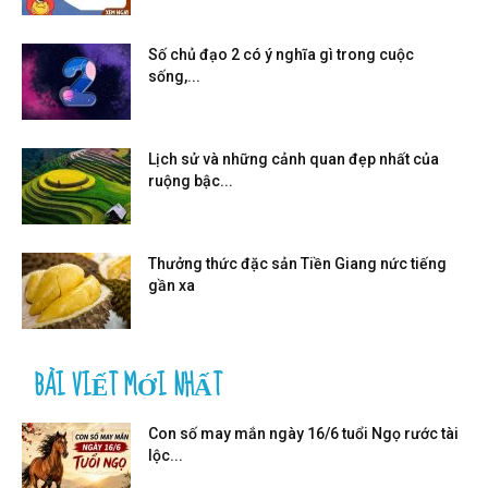
Số chủ đạo 2 có ý nghĩa gì trong cuộc
sống,...
Lịch sử và những cảnh quan đẹp nhất của
ruộng bậc...
Thưởng thức đặc sản Tiền Giang nức tiếng
gần xa
BÀI VIẾT MỚI NHẤT
Con số may mắn ngày 16/6 tuổi Ngọ rước tài
lộc...