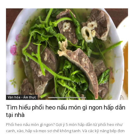
Văn hóa - Ẩm thực
Tìm hiểu phổi heo nấu món gì ngon hấp dẫn
tại nhà
Phổi heo nấu món gì ngon? Gợi ý 5 món hấp dẫn từ phổi heo như
canh, xào, hấp và mẹo sơ chế không tanh. Và các kỹ năng bếp đơn