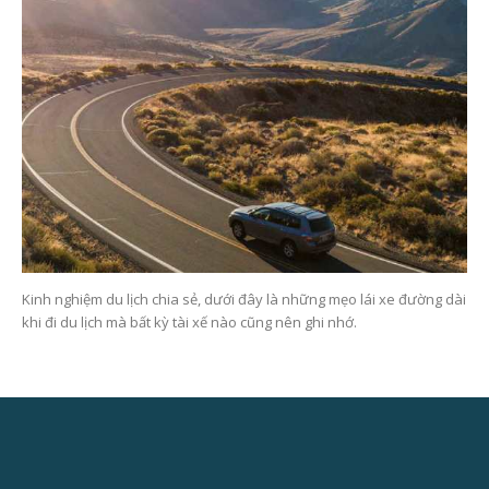
Kinh nghiệm du lịch chia sẻ, dưới đây là những mẹo lái xe đường dài
khi đi du lịch mà bất kỳ tài xế nào cũng nên ghi nhớ.