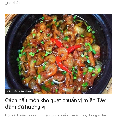
giản khác
Văn hóa - Ẩm thực
Cách nấu món kho quẹt chuẩn vị miền Tây
đậm đà hương vị
Học cách nấu món kho quẹt ngon chuẩn vị miền Tây, đơn giản tại