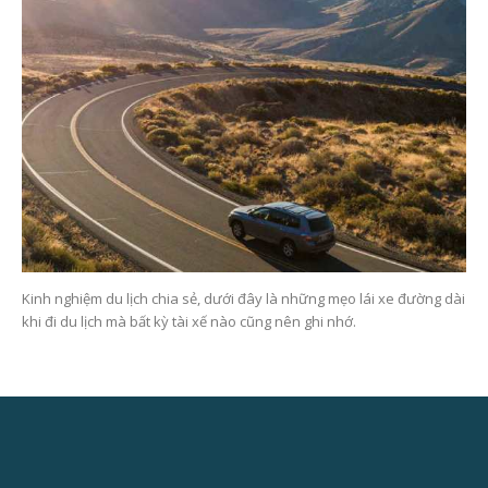
Kinh nghiệm du lịch chia sẻ, dưới đây là những mẹo lái xe đường dài
khi đi du lịch mà bất kỳ tài xế nào cũng nên ghi nhớ.