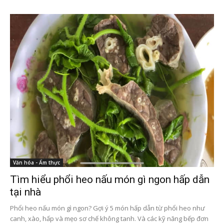
Văn hóa - Ẩm thực
Tìm hiểu phổi heo nấu món gì ngon hấp dẫn
tại nhà
Phổi heo nấu món gì ngon? Gợi ý 5 món hấp dẫn từ phổi heo như
canh, xào, hấp và mẹo sơ chế không tanh. Và các kỹ năng bếp đơn