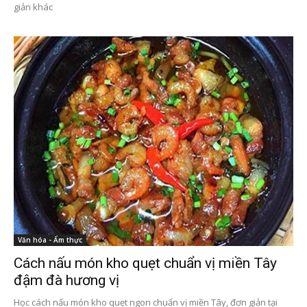
giản khác
Văn hóa - Ẩm thực
Cách nấu món kho quẹt chuẩn vị miền Tây
đậm đà hương vị
Học cách nấu món kho quẹt ngon chuẩn vị miền Tây, đơn giản tại