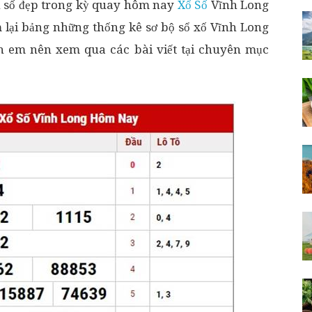
n số đẹp trong kỳ quay hôm nay
Xổ Số
Vĩnh Long
 lại bảng những thống kê sơ bộ sổ xố Vĩnh Long
h em nên xem qua các bài viết tại chuyên mục