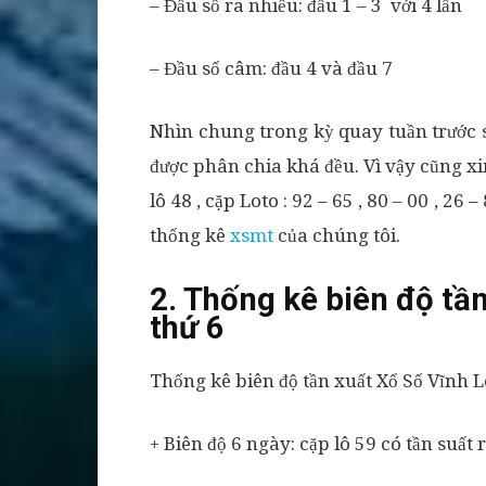
– Đầu số ra nhiều: đầu 1 – 3 với 4 lần
– Đầu số câm: đầu 4 và đầu 7
Nhìn chung trong kỳ quay tuần trước 
được phân chia khá đều. Vì vậy cũng 
lô 48 , cặp Loto : 92 – 65 , 80 – 00 , 2
thống kê
xsmt
của chúng tôi.
2. Thống kê biên độ t
thứ 6
Thống kê biên độ tần xuất Xổ Số Vĩnh 
+ Biên độ 6 ngày: cặp lô 59 có tần suất 