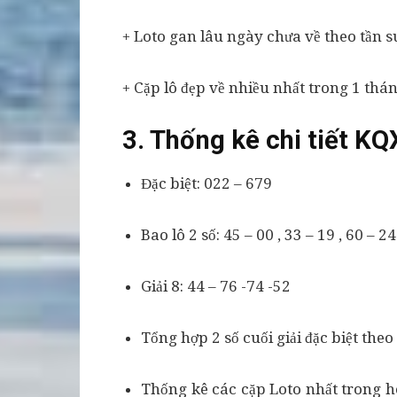
+ Loto gan lâu ngày chưa về theo tần suấ
+ Cặp lô đẹp về nhiều nhất trong 1 tháng
3. Thống kê chi tiết K
Đặc biệt: 022 – 679
Bao lô 2 số: 45 – 00 , 33 – 19 , 60 – 24
Giải 8: 44 – 76 -74 -52
Tổng hợp 2 số cuối giải đặc biệt theo 
Thống kê các cặp Loto nhất trong hôm