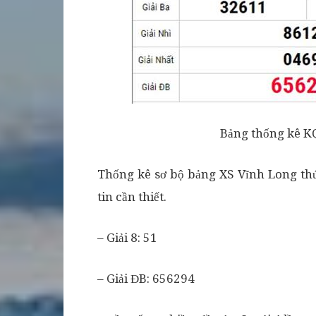
Bảng thống kê K
Thống kê sơ bộ bảng XS Vĩnh Long thứ
tin cần thiết.
– Giải 8: 51
– Giải ĐB: 656294