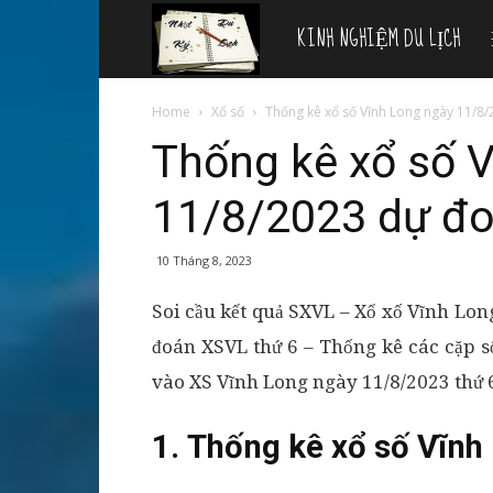
KINH NGHIỆM DU LỊCH
Nhật
ký
Home
Xổ số
Thống kê xổ số Vĩnh Long ngày 11/8/
Thống kê xổ số 
du
11/8/2023 dự đo
lịch
10 Tháng 8, 2023
Soi cầu kết quả SXVL – Xổ xố Vĩnh Lo
đoán XSVL thứ 6 – Thống kê các cặp s
vào XS Vĩnh Long ngày 11/8/2023 thứ 
1. Thống kê xổ số Vĩn