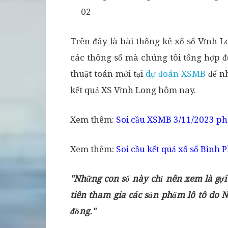
02
Trên đây là bài thống kê xổ số Vĩnh 
các thông số mà chúng tôi tổng hợp đ
thuật toán mới tại
dự đoán XSMB
để nh
kết quả XS Vĩnh Long hôm nay.
Xem thêm:
Soi cầu XSMB 3/11/2023 phâ
Xem thêm:
Soi cầu kết quả xổ số Bình 
"Những con số này chỉ nên xem là gợi 
tiên tham gia các sản phẩm lô tô do 
đồng."