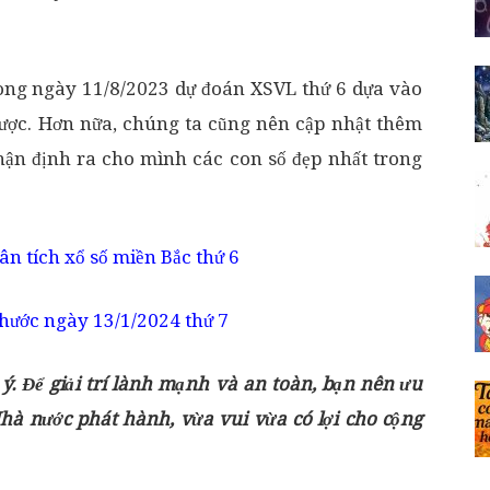
Long ngày 11/8/2023 dự đoán XSVL thứ 6 dựa vào
ược. Hơn nữa, chúng ta cũng nên cập nhật thêm
ận định ra cho mình các con số đẹp nhất trong
n tích xổ số miền Bắc thứ 6
Phước ngày 13/1/2024 thứ 7
ý. Để giải trí lành mạnh và an toàn, bạn nên ưu
Nhà nước phát hành, vừa vui vừa có lợi cho cộng