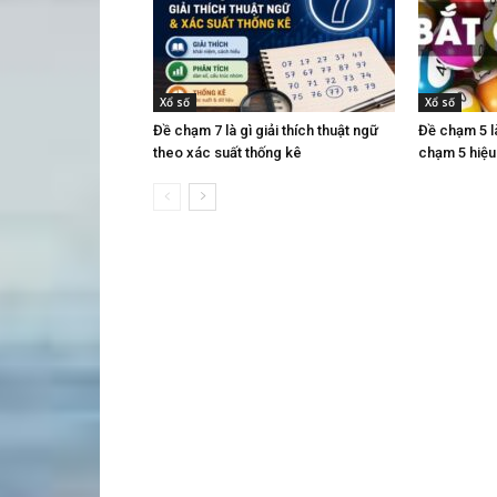
Xổ số
Xổ số
Đề chạm 7 là gì giải thích thuật ngữ
Đề chạm 5 l
theo xác suất thống kê
chạm 5 hiệu