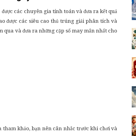
được các chuyên gia tính toán và đưa ra kết quả
ao được các siêu cao thủ trúng giải phân tích và
ôm qua và đưa ra những cặp số may mắn nhất cho
h tham khảo, bạn nên cân nhắc trước khi chơi và