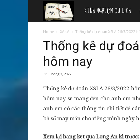
KINH NGHIỆM DU LỊCH
Nhật
ký
Home
Xổ số
Thống kê dự đoán XSLA 26/3/2022 h
Thống kê dự đo
du
hôm nay
lịch
25 Tháng 3, 2022
Thống kê dự đoán XSLA 26/3/2022 hô
hôm nay sẽ mang đến cho anh em nhữn
anh em có các thông tin chi tiết để c
bộ số may mắn cho riêng mình ngày h
Xem lại bảng kết quả Long An kì trước: