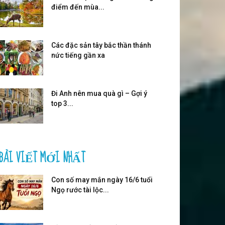
điểm đến mùa...
Các đặc sản tây bắc thần thánh
nức tiếng gần xa
Đi Anh nên mua quà gì – Gợi ý
top 3...
BÀI VIẾT MỚI NHẤT
Con số may mắn ngày 16/6 tuổi
Ngọ rước tài lộc...