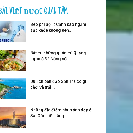
BÀI VIẾT ĐƯỢC QUAN TÂM
Béo phì độ 1: Cảnh báo ngầm
sức khỏe không nên...
Bật mí những quán mì Quảng
ngon ở Đà Nẵng nổi...
Du lịch bán đảo Sơn Trà có gì
chơi và trải...
Những địa điểm chụp ảnh đẹp ở
Sài Gòn siêu lãng...