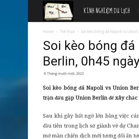
KINH NGHIỆM DU LỊCH
Nhật
ký
Home
Thể thao
Soi kèo bóng đá Napoli vs Union 
Soi kèo bóng đá 
du
Berlin, 0h45 ngà
lịch
8 Tháng mười một, 2023
Soi kèo bóng đá Napoli vs Union Berl
trận đấu gặp Union Berlin để xây chắc 
Sau khi gây bất ngờ lớn bằng việc cá
đầu tiên trong lịch sử giành vé dự Cha
mở màn chiến dịch mới tương đối ấn tượn