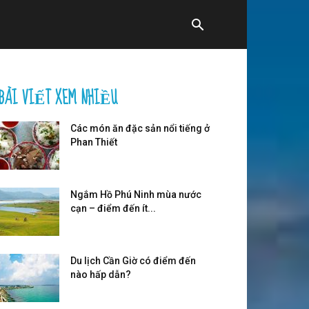
BÀI VIẾT XEM NHIỀU
Các món ăn đặc sản nổi tiếng ở
Phan Thiết
Ngắm Hồ Phú Ninh mùa nước
cạn – điểm đến ít...
Du lịch Cần Giờ có điểm đến
nào hấp dẫn?