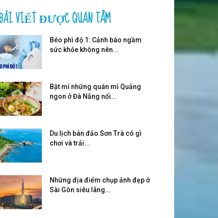
BÀI VIẾT ĐƯỢC QUAN TÂM
Béo phì độ 1: Cảnh báo ngầm
sức khỏe không nên...
Bật mí những quán mì Quảng
ngon ở Đà Nẵng nổi...
Du lịch bán đảo Sơn Trà có gì
chơi và trải...
Những địa điểm chụp ảnh đẹp ở
Sài Gòn siêu lãng...