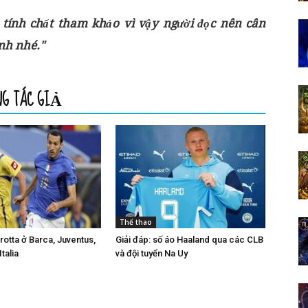
 tính chất tham khảo vì vậy người đọc nên cân
ịnh nhé."
NG TÁC GIẢ
Thể thao
otta ở Barca, Juventus,
Giải đáp: số áo Haaland qua các CLB
talia
và đội tuyển Na Uy