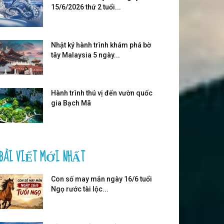
15/6/2026 thứ 2 tuổi...
Nhật ký hành trình khám phá bờ
tây Malaysia 5 ngày...
Hành trình thú vị đến vườn quốc
gia Bạch Mã
BÀI VIẾT MỚI NHẤT
Con số may mắn ngày 16/6 tuổi
Ngọ rước tài lộc...