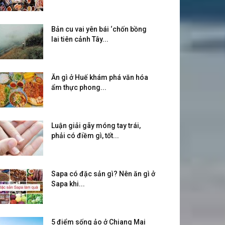
Bản cu vai yên bái ‘chốn bồng
lai tiên cảnh Tây...
Ăn gì ở Huế khám phá văn hóa
ẩm thực phong...
Luận giải gãy móng tay trái,
phải có điềm gì, tốt...
Sapa có đặc sản gì? Nên ăn gì ở
Sapa khi...
5 điểm sống ảo ở Chiang Mai