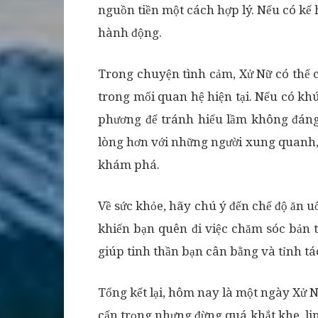
nguồn tiền một cách hợp lý. Nếu có kế 
hành động.
Trong chuyện tình cảm, Xử Nữ có thể 
trong mối quan hệ hiện tại. Nếu có kh
phương để tránh hiểu lầm không đáng
lòng hơn với những người xung quanh,
khám phá.
Về sức khỏe, hãy chú ý đến chế độ ăn u
khiến bạn quên đi việc chăm sóc bản 
giúp tinh thần bạn cân bằng và tỉnh tá
Tổng kết lại, hôm nay là một ngày Xử N
cẩn trọng nhưng đừng quá khắt khe, li