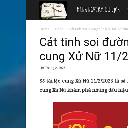
KINH NGHIỆM DU LỊCH
Nhật
ký
Home
Xổ số
Cát tinh soi đường cùng số tài lộc c
Cát tinh soi đườn
du
cung Xử Nữ 11/
lịch
10 Tháng 2, 2025
Số tài lộc cung Xử Nữ 11/2/2025 là s
cung Xử Nữ khám phá những dấu hiệu