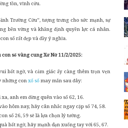
ường tồn, vĩnh cửu.
“Sinh Trường Cửu”, tượng trưng cho sức mạnh, sự
ông bền vững và khẳng định quyền lực cá nhân.
con số rất đẹp và đầy ý nghĩa.
ểu con số vàng cung Xử Nữ 11/2/2025:
ui bất ngờ, và cảm giác ấy càng thêm trọn vẹn
ay những con
xổ số
may mắn sau đây:
 xa, anh em đừng quên vào số 62, 16.
ào hôm nay, hãy cân nhắc ngay cặp số 74, 58.
con số 26, 59 sẽ là lựa chọn lý tưởng.
uà bất ngờ, hãy mạnh dạn xuống tay với 65, 67.