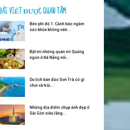
BÀI VIẾT ĐƯỢC QUAN TÂM
Béo phì độ 1: Cảnh báo ngầm
sức khỏe không nên...
Bật mí những quán mì Quảng
ngon ở Đà Nẵng nổi...
Du lịch bán đảo Sơn Trà có gì
chơi và trải...
Những địa điểm chụp ảnh đẹp ở
Sài Gòn siêu lãng...