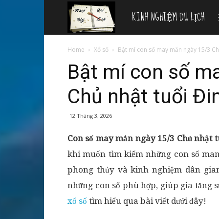
KINH NGHIỆM DU LỊCH
Nhật
ký
Home
Xổ số
Bật mí con số may mắn ngày 15/3 Chủ 
Bật mí con số m
du
Chủ nhật tuổi Đi
lịch
12 Tháng 3, 2026
Con số may mắn ngày 15/3 Chủ nhật t
khi muốn tìm kiếm những con số mang
phong thủy và kinh nghiệm dân gian
những con số phù hợp, giúp gia tăng 
xổ số
tìm hiểu qua bài viết dưới đây!