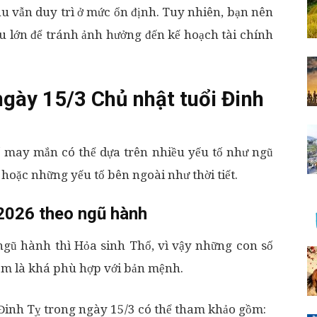
u vẫn duy trì ở mức ổn định. Tuy nhiên, bạn nên
u lớn để tránh ảnh hưởng đến kế hoạch tài chính
gày 15/3 Chủ nhật tuổi Đinh
ố may mắn có thể dựa trên nhiều yếu tố như ngũ
oặc những yếu tố bên ngoài như thời tiết.
2026 theo ngũ hành
gũ hành thì Hỏa sinh Thổ, vì vậy những con số
em là khá phù hợp với bản mệnh.
Đinh Tỵ trong ngày 15/3 có thể tham khảo gồm: