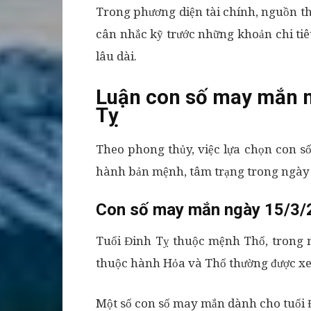
Trong phương diện tài chính, nguồn th
cân nhắc kỹ trước những khoản chi tiê
lâu dài.
Luận con số may mắn n
Tỵ
Theo phong thủy, việc lựa chọn con s
hành bản mệnh, tâm trạng trong ngày h
Con số may mắn ngày 15/3/
Tuổi Đinh Tỵ thuộc mệnh Thổ, trong n
thuộc hành Hỏa và Thổ thường được x
Một số con số may mắn dành cho tuổi 