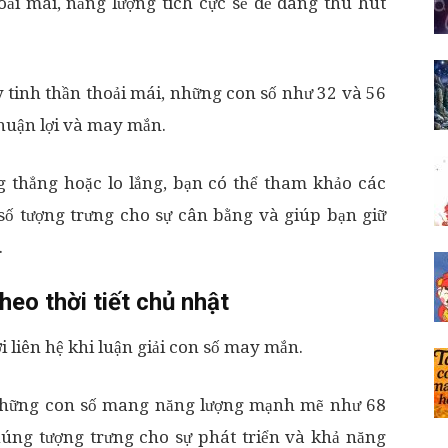
oải mái, năng lượng tích cực sẽ dễ dàng thu hút
 tinh thần thoải mái, những con số như 32 và 56
thuận lợi và may mắn.
g thẳng hoặc lo lắng, bạn có thể tham khảo các
số tượng trưng cho sự cân bằng và giúp bạn giữ
.
eo thời tiết chủ nhật
ời liên hệ khi luận giải con số may mắn.
, những con số mang năng lượng mạnh mẽ như 68
úng tượng trưng cho sự phát triển và khả năng