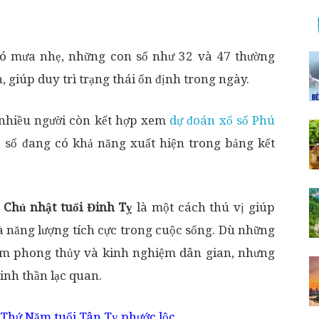
có mưa nhẹ, những con số như 32 và 47 thường
giúp duy trì trạng thái ổn định trong ngày.
, nhiều người còn kết hợp xem
dự đoán xổ số Phú
 số đang có khả năng xuất hiện trong bảng kết
Chủ nhật tuổi Đinh Tỵ
là một cách thú vị giúp
năng lượng tích cực trong cuộc sống. Dù những
ệm phong thủy và kinh nghiệm dân gian, nhưng
tinh thần lạc quan.
Thứ Năm tuổi Tân Tỵ phước lộc