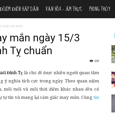
ĐIỂM ĐẾN HẤP DẪN
VĂN HÓA – ẨM THỰC
PHONG THỦY
nhật tuổi Đinh...
ay mắn ngày 15/3
nh Tỵ chuẩn
229
uổi Đinh Tỵ
là chủ đề được nhiều người quan tâm
 ý nghĩa tích cực trong ngày. Theo quan niệm
, mỗi tuổi và mỗi thời điểm khác nhau đều có
sự tự tin và mang lại cảm giác may mắn. Cùng
tin