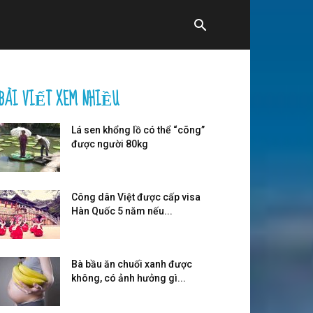
BÀI VIẾT XEM NHIỀU
Lá sen khổng lồ có thể “cõng”
được người 80kg
Công dân Việt được cấp visa
Hàn Quốc 5 năm nếu...
Bà bầu ăn chuối xanh được
không, có ảnh hưởng gì...