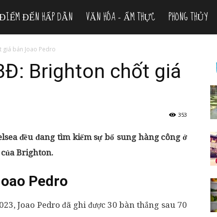
ĐIỂM ĐẾN HẤP DẪN
VĂN HÓA – ẨM THỰC
PHONG THỦY
t giá bán Joao Pedro
Đ: Brighton chốt giá
353
lsea đều đang tìm kiếm sự bổ sung hàng công ở
 của Brighton.
Joao Pedro
023, Joao Pedro đã ghi được 30 bàn thắng sau 70