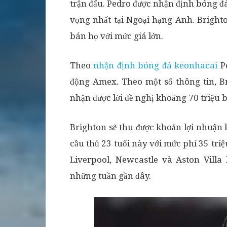
trận đấu. Pedro được nhận định bóng đá
vọng nhất tại Ngoại hạng Anh. Bright
bán họ với mức giá lớn.
Theo
nhận định bóng đá keonhacai
Pe
động Amex. Theo một số thông tin, B
nhận được lời đề nghị khoảng 70 triệu b
Brighton sẽ thu được khoản lợi nhuận 
cầu thủ 23 tuổi này với mức phí 35 tri
Liverpool, Newcastle và Aston Vill
những tuần gần đây.