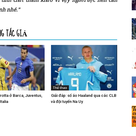
 tính chất tham khảo vì vậy người đọc nên cân
ịnh nhé."
NG TÁC GIẢ
Thể thao
otta ở Barca, Juventus,
Giải đáp: số áo Haaland qua các CLB
talia
và đội tuyển Na Uy