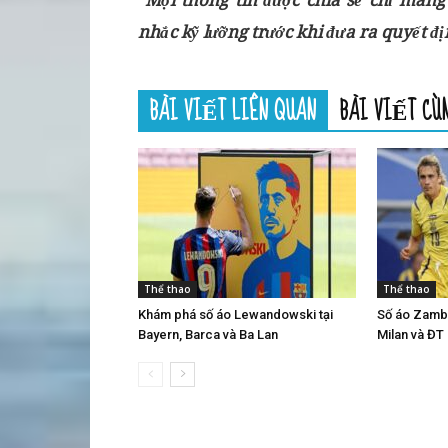
"Mọi thông tin được chia sẻ chỉ mang
nhắc kỹ lưỡng trước khi đưa ra quyết đ
BÀI VIẾT LIÊN QUAN
BÀI VIẾT CÙ
Thể thao
Thể thao
Khám phá số áo Lewandowski tại
Số áo Zambr
Bayern, Barca và Ba Lan
Milan và ĐT I