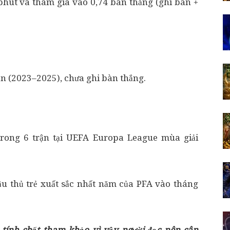
 phút và tham gia vào 0,74 bàn thắng (ghi bàn +
sân (2023–2025), chưa ghi bàn thắng.
trong 6 trận tại UEFA Europa League mùa giải
ầu thủ trẻ xuất sắc nhất năm của PFA vào tháng