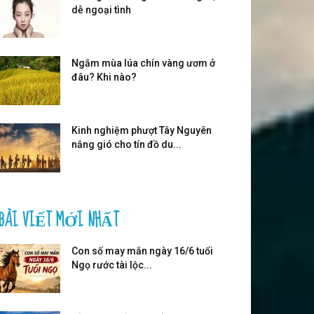
dễ ngoại tình
Ngắm mùa lúa chín vàng ươm ở
đâu? Khi nào?
Kinh nghiệm phượt Tây Nguyên
nắng gió cho tín đồ du...
BÀI VIẾT MỚI NHẤT
Con số may mắn ngày 16/6 tuổi
Ngọ rước tài lộc...