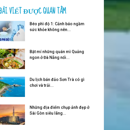
BÀI VIẾT ĐƯỢC QUAN TÂM
Béo phì độ 1: Cảnh báo ngầm
sức khỏe không nên...
Bật mí những quán mì Quảng
ngon ở Đà Nẵng nổi...
Du lịch bán đảo Sơn Trà có gì
chơi và trải...
Những địa điểm chụp ảnh đẹp ở
Sài Gòn siêu lãng...