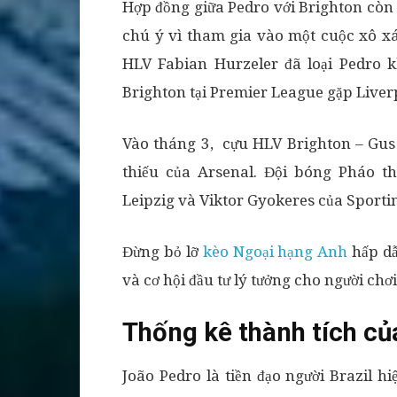
Hợp đồng giữa Pedro với Brighton còn
chú ý vì tham gia vào một cuộc xô xá
HLV Fabian Hurzeler đã loại Pedro k
Brighton tại Premier League gặp Live
Vào tháng 3, cựu HLV Brighton – Gus
thiếu của Arsenal. Đội bóng Pháo 
Leipzig và Viktor Gyokeres của Sporti
Đừng bỏ lỡ
kèo Ngoại hạng Anh
hấp dẫ
và cơ hội đầu tư lý tưởng cho người chơi
Thống kê thành tích c
João Pedro là tiền đạo người Brazil h