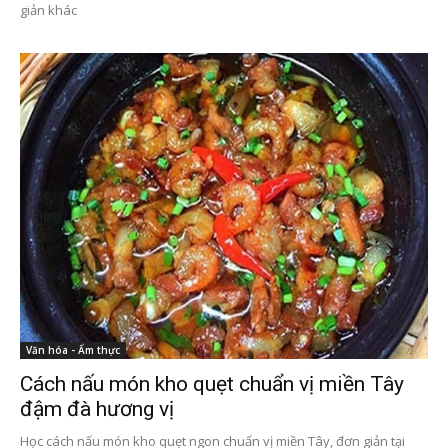
giản khác
Văn hóa - Ẩm thực
Cách nấu món kho quẹt chuẩn vị miền Tây
đậm đà hương vị
Học cách nấu món kho quẹt ngon chuẩn vị miền Tây, đơn giản tại