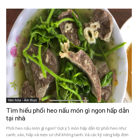
Văn hóa - Ẩm thực
Tìm hiểu phổi heo nấu món gì ngon hấp dẫn
tại nhà
Phổi heo nấu món gì ngon? Gợi ý 5 món hấp dẫn từ phổi heo như
canh, xào, hấp và mẹo sơ chế không tanh. Và các kỹ năng bếp đơn