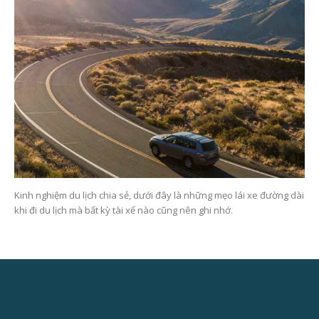
Kinh nghiệm du lịch chia sẻ, dưới đây là những mẹo lái xe đường dài
khi đi du lịch mà bất kỳ tài xế nào cũng nên ghi nhớ.