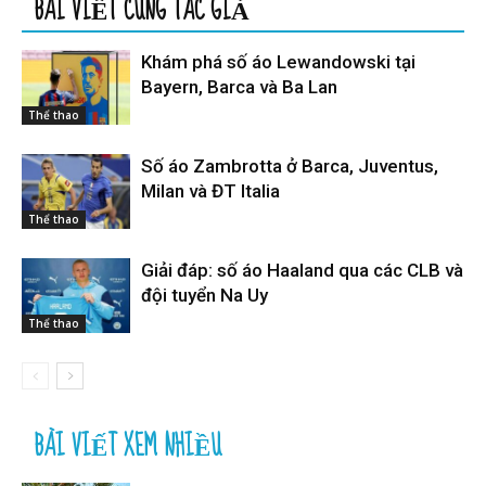
BÀI VIẾT CÙNG TÁC GIẢ
Khám phá số áo Lewandowski tại
Bayern, Barca và Ba Lan
Thể thao
Số áo Zambrotta ở Barca, Juventus,
Milan và ĐT Italia
Thể thao
Giải đáp: số áo Haaland qua các CLB và
đội tuyển Na Uy
Thể thao
BÀI VIẾT XEM NHIỀU