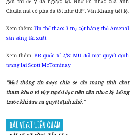
gần thì để ý đá ngược lại. Nhờ lời nhắc của anh
Chuẩn mà có pha đá tốt như thế”, Văn Khang tiết lộ.
Xem thêm:
Tin thể thao: 3 trụ cột hàng thủ Arsenal
sẵn sàng tái xuất
Xem thêm:
BĐ quốc tế 2/8: MU đối mặt quyết định
tương lai Scott McTominay
"Mọi thông tin được chia sẻ chỉ mang tính chất
tham khảo vì vậy người đọc nên cân nhắc kỹ lưỡng
trước khi đưa ra quyết định nhé."
BÀI VIẾT LIÊN QUAN