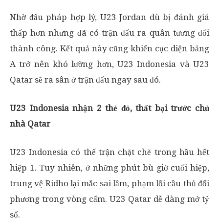
Nhờ đấu pháp hợp lý, U23 Jordan dù bị đánh giá
thấp hơn nhưng đã có trận đấu ra quân tương đối
thành công. Kết quả này cũng khiến cục diện bảng
A trở nên khó lường hơn, U23 Indonesia và U23
Qatar sẽ ra sân ở trận đấu ngay sau đó.
U23 Indonesia nhận 2 thẻ đỏ, thất bại trước chủ
nhà Qatar
U23 Indonesia có thế trận chặt chẽ trong hầu hết
hiệp 1. Tuy nhiên, ở những phút bù giờ cuối hiệp,
trung vệ Ridho lại mắc sai lầm, phạm lỗi cầu thủ đối
phương trong vòng cấm. U23 Qatar dễ dàng mở tỷ
số.