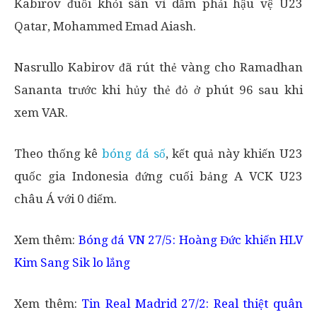
Kabirov đuổi khỏi sân vì dẫm phải hậu vệ U23
Qatar, Mohammed Emad Aiash.
Nasrullo Kabirov đã rút thẻ vàng cho Ramadhan
Sananta trước khi hủy thẻ đỏ ở phút 96 sau khi
xem VAR.
Theo thống kê
bóng đá số
, kết quả này khiến U23
quốc gia Indonesia đứng cuối bảng A VCK U23
châu Á với 0 điểm.
Xem thêm:
Bóng đá VN 27/5: Hoàng Đức khiến HLV
Kim Sang Sik lo lắng
Xem thêm:
Tin Real Madrid 27/2: Real thiệt quân