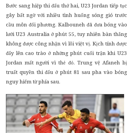
Bước sang hiệp thi đấu thứ hai, U23 Jordan tiếp tục
gây bất ngờ với nhiều tình huống sóng gió trước
cầu môn đối phương. Kalbouneh đã đưa bóng vào
lưới U23 Australia ở phút 55, tuy nhiên bàn thắng
không được công nhận vì lỗi việt vị. Kịch tính được
đẩy lên cao trào ở những phút cuối trận khi U23
Jordan mất người vì thẻ đỏ. Trung vệ Afaneh bị
truất quyền thi đấu ở phút 81 sau pha vào bóng
nguy hiểm từ phía sau.