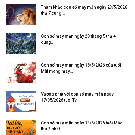
Tham khảo con số may mắn ngày 23/5/2026
thứ 7 cung...
Con số may mắn ngày 20 tháng 5 thứ 4
cung...
Con số may mắn ngày 18/5/2026 của tuổi
Mùi mang may...
Vượng phát với con số may mắn ngày
17/05/2026 tuổi Tý
Con số may mắn ngày 13/5/2026 tuổi Mão
thứ 3 phát...