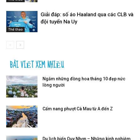
Giải đáp: số áo Haaland qua các CLB và
đội tuyển Na Uy
Thể thao
BÀI VIẾT XEM NHIỀU
Ngắm những đồng hoa tháng 10 đẹp nức
lòng người
Cẩm nang phượt Cà Mau từ A đến Z
Du lịch biển Quy Nhơn – Những kinh nghiệm