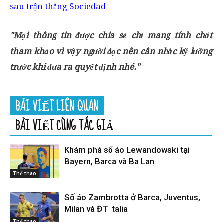
sau trận thắng Sociedad
"Mọi thông tin được chia sẻ chỉ mang tính chất
tham khảo vì vậy người đọc nên cân nhắc kỹ lưỡng
trước khi đưa ra quyết định nhé."
BÀI VIẾT LIÊN QUAN
BÀI VIẾT CÙNG TÁC GIẢ
Khám phá số áo Lewandowski tại
Bayern, Barca và Ba Lan
Thể thao
Số áo Zambrotta ở Barca, Juventus,
Milan và ĐT Italia
Thể thao