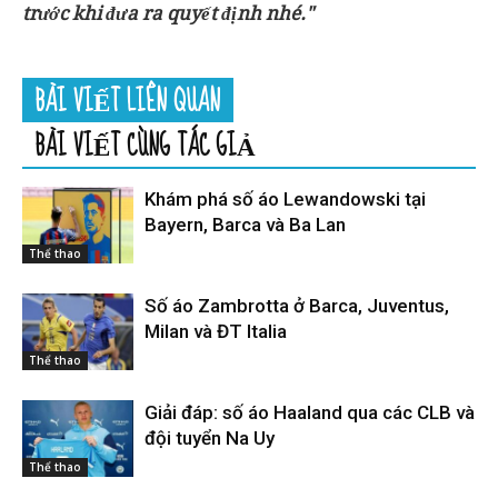
trước khi đưa ra quyết định nhé."
BÀI VIẾT LIÊN QUAN
BÀI VIẾT CÙNG TÁC GIẢ
Khám phá số áo Lewandowski tại
Bayern, Barca và Ba Lan
Thể thao
Số áo Zambrotta ở Barca, Juventus,
Milan và ĐT Italia
Thể thao
Giải đáp: số áo Haaland qua các CLB và
đội tuyển Na Uy
Thể thao