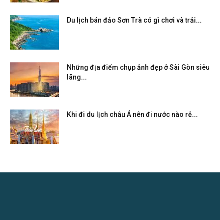
Du lịch bán đảo Sơn Trà có gì chơi và trải...
Những địa điểm chụp ảnh đẹp ở Sài Gòn siêu
lãng...
Khi đi du lịch châu Á nên đi nước nào rẻ...