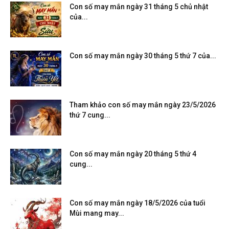
Con số may mắn ngày 31 tháng 5 chủ nhật
của...
Con số may mắn ngày 30 tháng 5 thứ 7 của...
Tham khảo con số may mắn ngày 23/5/2026
thứ 7 cung...
Con số may mắn ngày 20 tháng 5 thứ 4
cung...
Con số may mắn ngày 18/5/2026 của tuổi
Mùi mang may...