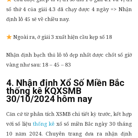
số thứ 4 của giải 4.3 đã chạy được 4 ngày => Nhận
định lô 45 sẽ về chiều nay.
Ngoài ra, ở giải 3 xuất hiện cầu kẹp số 18
Nhận định bạch thủ lô tô đẹp nhất được chốt số giờ
vàng như sau: 18 – 45 – 83
4. Nhận định Xổ Số Miền Bắc
thống kê KQXSMB
30/10/2024 hôm nay
Căn cứ từ phân tích XSMB chi tiết kỳ trước, kết hợp
với số liệu
thống kê
xổ số miền Bắc ngày 30 tháng
10 năm 2024. Chuyên trang đưa ra nhận định