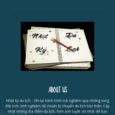
ABOUT US
Nhật ký du lịch - Ghi lại hành trình trải nghiệm qua những vùng
đất mới, kinh nghiệm để chuẩn bị chuyến du lịch bản thân. Cập
nhật những địa điểm du lịch, hình ảnh tuyệt vời nhất để bạn