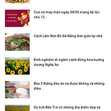
Con số may mắn ngày 04/05 mang tài lộc
cho 12...
Cách Làm Bún Bò Đà Nẵng đơn giản tại nhà
Kinh nghiệm đi ngắm cánh đồng hoa hướng
dương Nghệ An
Bầu 3 tháng đầu ăn na được không và những
điều...
Du lịch Bến Tre có những địa điểm đẹp và