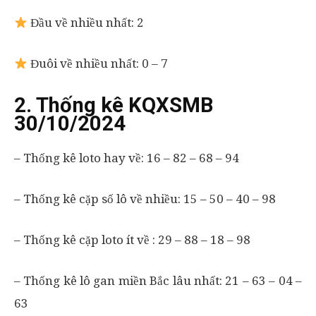
Đầu về nhiều nhất: 2
Đuôi về nhiều nhất: 0 – 7
2. Thống kê KQXSMB
30/10/2024
– Thống kê loto hay về: 16 – 82 – 68 – 94
– Thống kê cặp số lô về nhiều: 15 – 50 – 40 – 98
– Thống kê cặp loto ít về : 29 – 88 – 18 – 98
– Thống kê lô gan miền Bắc lâu nhất: 21 – 63 – 04 –
63