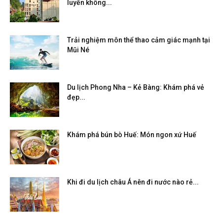
luyến không...
Trải nghiệm môn thể thao cảm giác mạnh tại
Mũi Né
Du lịch Phong Nha – Kẻ Bàng: Khám phá vẻ
đẹp...
Khám phá bún bò Huế: Món ngon xứ Huế
Khi đi du lịch châu Á nên đi nước nào rẻ...