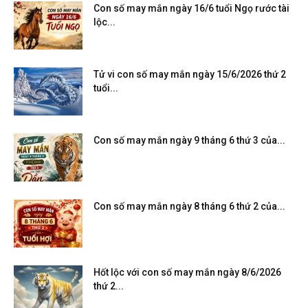
Con số may mắn ngày 16/6 tuổi Ngọ rước tài
lộc...
Tử vi con số may mắn ngày 15/6/2026 thứ 2
tuổi...
Con số may mắn ngày 9 tháng 6 thứ 3 của...
Con số may mắn ngày 8 tháng 6 thứ 2 của...
Hốt lộc với con số may mắn ngày 8/6/2026
thứ 2...