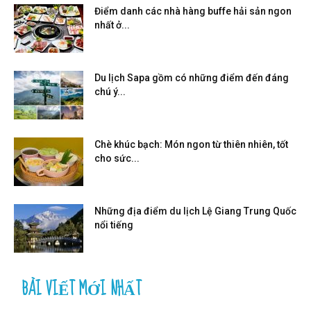
Điểm danh các nhà hàng buffe hải sản ngon
nhất ở...
Du lịch Sapa gồm có những điểm đến đáng
chú ý...
Chè khúc bạch: Món ngon từ thiên nhiên, tốt
cho sức...
Những địa điểm du lịch Lệ Giang Trung Quốc
nổi tiếng
BÀI VIẾT MỚI NHẤT