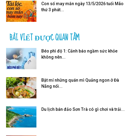
Con số may mắn ngày 13/5/2026 tuổi Mão
thứ 3 phát...
BÀI VIẾT ĐƯỢC QUAN TÂM
Béo phì độ 1: Cảnh báo ngầm sức khỏe
không nên...
Bật mí những quán mì Quảng ngon ở Đà
Nẵng nổi...
Du lịch bán đảo Sơn Trà có gì chơi và trải...