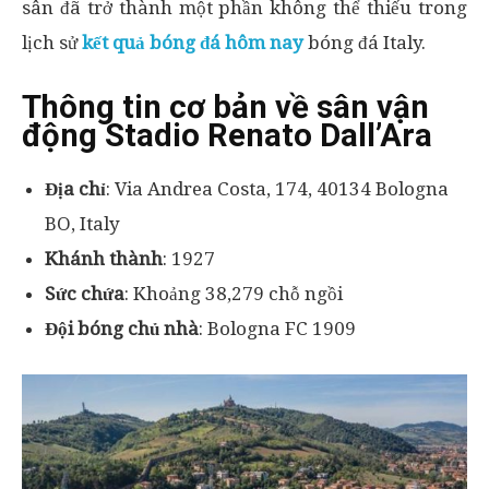
sân đã trở thành một phần không thể thiếu trong
lịch sử
kết quả bóng đá hôm nay
bóng đá Italy.
Thông tin cơ bản về sân vận
động Stadio Renato Dall’Ara
Địa chỉ
: Via Andrea Costa, 174, 40134 Bologna
BO, Italy
Khánh thành
: 1927
Sức chứa
: Khoảng 38,279 chỗ ngồi
Đội bóng chủ nhà
: Bologna FC 1909